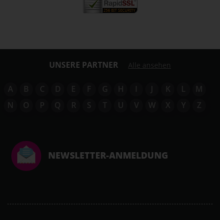
UNSERE PARTNER
Alle ansehen
A
B
C
D
E
F
G
H
I
J
K
L
M
N
O
P
Q
R
S
T
U
V
W
X
Y
Z
NEWSLETTER-ANMELDUNG