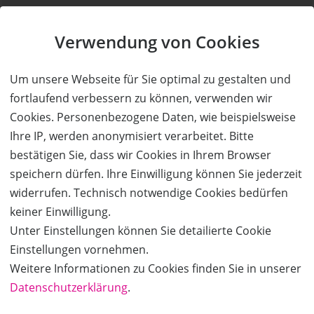
Kauf ohne Kundenkonto
Verwendung von Cookies
Sie können bei uns einen Kauf auch ohne Kundenkonto
tätigen. Nach Abschluss des Kaufvorgangs haben Sie die
Um unsere Webseite für Sie optimal zu gestalten und
Möglichkeit, Ihre Daten in einem Kundenkonto speichern zu
fortlaufend verbessern zu können, verwenden wir
lassen.
Cookies. Personenbezogene Daten, wie beispielsweise
Ihre IP, werden anonymisiert verarbeitet. Bitte
BESTELLUNG FORTSETZEN
bestätigen Sie, dass wir Cookies in Ihrem Browser
speichern dürfen. Ihre Einwilligung können Sie jederzeit
widerrufen. Technisch notwendige Cookies bedürfen
Kauf über bestehendes Kundenkonto
keiner Einwilligung.
Unter Einstellungen können Sie detailierte Cookie
Wenn Sie bereits ein Kundenkonto haben, können Sie sich
Einstellungen vornehmen.
nachfolgend einloggen. Die Daten, die zur Bestellung nötig sind,
Weitere Informationen zu Cookies finden Sie in unserer
werden dann automatisch aus Ihrem Kundenkonto
Datenschutzerklärung
.
übernommen.