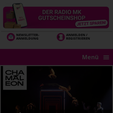
Direkt
zum
Inhalt
NEWSLETTER-
ANMELDEN /
ANMELDUNG
REGISTRIEREN
Menü