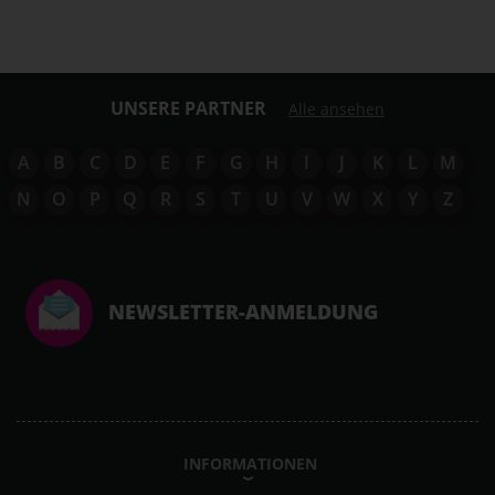
UNSERE PARTNER
Alle ansehen
A
B
C
D
E
F
G
H
I
J
K
L
M
N
O
P
Q
R
S
T
U
V
W
X
Y
Z
NEWSLETTER-ANMELDUNG
INFORMATIONEN