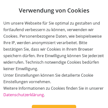
Kauf ohne Kundenkonto
Verwendung von Cookies
Sie können bei uns einen Kauf auch ohne Kundenkonto
tätigen. Nach Abschluss des Kaufvorgangs haben Sie die
Um unsere Webseite für Sie optimal zu gestalten und
Möglichkeit, Ihre Daten in einem Kundenkonto speichern zu
fortlaufend verbessern zu können, verwenden wir
lassen.
Cookies. Personenbezogene Daten, wie beispielsweise
Ihre IP, werden anonymisiert verarbeitet. Bitte
BESTELLUNG FORTSETZEN
bestätigen Sie, dass wir Cookies in Ihrem Browser
speichern dürfen. Ihre Einwilligung können Sie jederzeit
Kauf über bestehendes Kundenkonto
widerrufen. Technisch notwendige Cookies bedürfen
keiner Einwilligung.
Wenn Sie bereits ein Kundenkonto haben, können Sie sich
Unter Einstellungen können Sie detailierte Cookie
nachfolgend einloggen. Die Daten, die zur Bestellung nötig sind,
Einstellungen vornehmen.
werden dann automatisch aus Ihrem Kundenkonto
Weitere Informationen zu Cookies finden Sie in unserer
übernommen.
Datenschutzerklärung
.
ANMELDEN