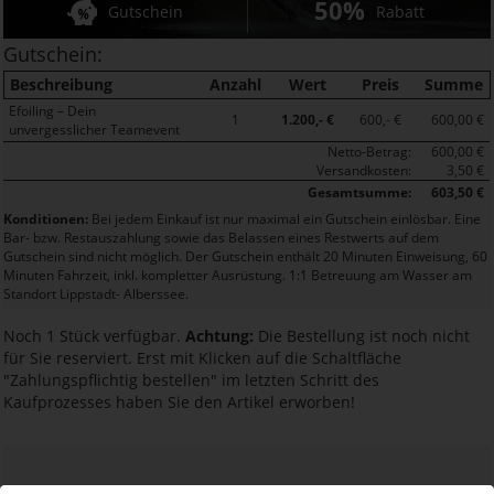
50%
Gutschein
Rabatt
Gutschein:
Beschreibung
Anzahl
Wert
Preis
Summe
Efoiling – Dein
1
1.200,- €
600,- €
600,00 €
unvergesslicher Teamevent
Netto-Betrag:
600,00 €
Versandkosten:
3,50 €
Gesamtsumme:
603,50 €
Konditionen:
Bei jedem Einkauf ist nur maximal ein Gutschein einlösbar. Eine
Bar- bzw. Restauszahlung sowie das Belassen eines Restwerts auf dem
Gutschein sind nicht möglich. Der Gutschein enthält 20 Minuten Einweisung, 60
Minuten Fahrzeit, inkl. kompletter Ausrüstung. 1:1 Betreuung am Wasser am
Standort Lippstadt- Alberssee.
Noch 1 Stück verfügbar.
Achtung:
Die Bestellung ist noch nicht
für Sie reserviert. Erst mit Klicken auf die Schaltfläche
"Zahlungspflichtig bestellen" im letzten Schritt des
Kaufprozesses haben Sie den Artikel erworben!