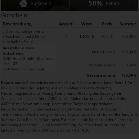
50%
Gutschein
Rabatt
Gutschein:
Beschreibung
Anzahl
Wert
Preis
Summe
3 Übernachtungen für 2
Erwachsene und 2 Kinder
1
1.400,- €
700,- €
700,00 €
zum halben Preis!
Aussteller dieses
Netto-Betrag:
700,00 €
Gutscheins:
DOM Hotel GmbH - Miaflor.at
Hnr. 147
Versandkosten:
3,50 €
6531 Ried im Oberinntal
Gesamtsumme:
703,50 €
Konditionen:
Gutschein ist einlösbar für ür 3 Nächte in der Junior Suite 1 für 2
Erw. + 2 Kinder (bis 14 Jahre) inkl. reichhaltiges Frühstücksbuffet,
Nachmittagsjause und 4-Gang Abendmenü, Nutzung des hauseigenen
Wellnessbereichs mit über 2.000m, inkl. Alpine Gartenlandschaft auf über
4.000m² mit Schwimmbiotop, Kostenfreie Tiefgaragenparkplätze,
Kinderbereich mit Kinderbecken und 120-Meter Rutsche, Fitnessraum,
Teilnahme am Wochenprogramm des Tourismusverband Tiroler Oberland, inkl.
Summer Card Basic (im Sommer). Für mitreisende Kinder (ab der 5. Person) –
unabhängig vom Alter – sind kostenpflichtig. Weiterverkauf ist untersagt.
Einlösbar vom 03.06. – 20.07.26 & 27.08. – 18.10.26.