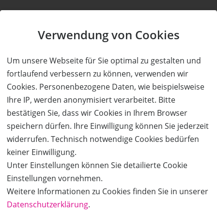
Kauf ohne Kundenkonto
Verwendung von Cookies
Sie können bei uns einen Kauf auch ohne Kundenkonto
Um unsere Webseite für Sie optimal zu gestalten und
tätigen. Nach Abschluss des Kaufvorgangs haben Sie die
fortlaufend verbessern zu können, verwenden wir
Möglichkeit, Ihre Daten in einem Kundenkonto speichern zu
Cookies. Personenbezogene Daten, wie beispielsweise
lassen.
Ihre IP, werden anonymisiert verarbeitet. Bitte
bestätigen Sie, dass wir Cookies in Ihrem Browser
BESTELLUNG FORTSETZEN
speichern dürfen. Ihre Einwilligung können Sie jederzeit
widerrufen. Technisch notwendige Cookies bedürfen
Kauf über bestehendes Kundenkonto
keiner Einwilligung.
Unter Einstellungen können Sie detailierte Cookie
Wenn Sie bereits ein Kundenkonto haben, können Sie sich
Einstellungen vornehmen.
nachfolgend einloggen. Die Daten, die zur Bestellung nötig sind,
Weitere Informationen zu Cookies finden Sie in unserer
werden dann automatisch aus Ihrem Kundenkonto
Datenschutzerklärung
.
übernommen.