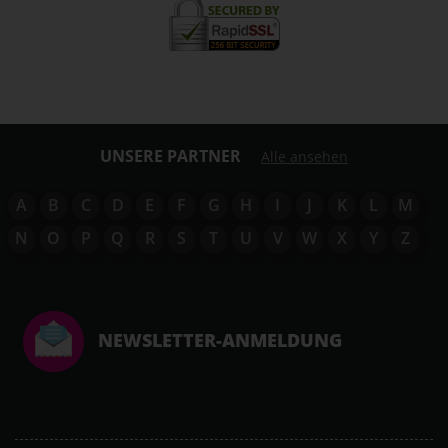
UNSERE PARTNER
Alle ansehen
A
B
C
D
E
F
G
H
I
J
K
L
M
N
O
P
Q
R
S
T
U
V
W
X
Y
Z
NEWSLETTER-ANMELDUNG