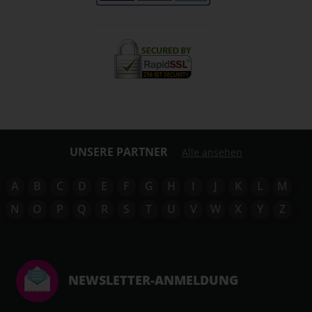
UNSERE PARTNER
Alle ansehen
A
B
C
D
E
F
G
H
I
J
K
L
M
N
O
P
Q
R
S
T
U
V
W
X
Y
Z
NEWSLETTER-ANMELDUNG