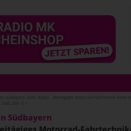
en Südbayern: ADAC Allgäu - Zweitägiges Motorrad-Fahrtechnik-Event i
statt 269,- €
en Südbayern
weitägiges Motorrad-Fahrtechnik