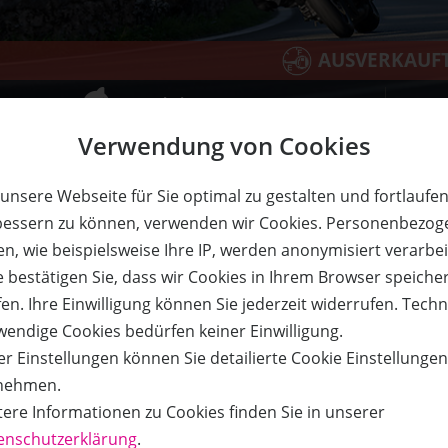
AUSVERKAUF
Gutschein
Verwendung von Cookies
unsere Webseite für Sie optimal zu gestalten und fortlaufe
bessern zu können, verwenden wir Cookies. Personenbezog
n, wie beispielsweise Ihre IP, werden anonymisiert verarbei
werden. Eine Kombination mehrerer Gutscheine innerhalb de
e bestätigen Sie, dass wir Cookies in Ihrem Browser speiche
en. Ihre Einwilligung können Sie jederzeit widerrufen. Tech
wendige Cookies bedürfen keiner Einwilligung.
r Einstellungen können Sie detailierte Cookie Einstellunge
nehmen.
tere Informationen zu Cookies finden Sie in unserer
heit und beeindruckender Landschaften im wunderschönen
enschutzerklärung
.
chnik-Event
verbindet
intensives Training
mit einer
gefü