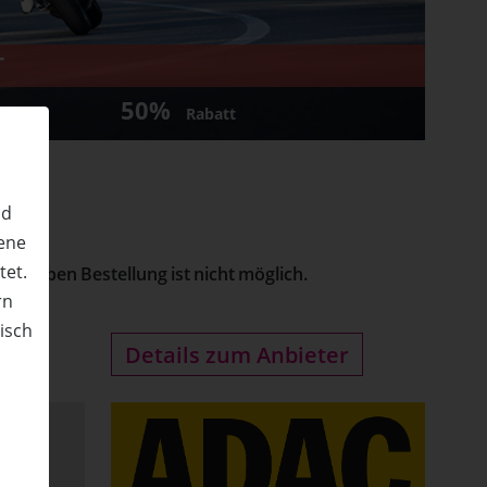
T
50%
Rabatt
nd
ene
tet.
rselben Bestellung ist nicht möglich.
rn
nisch
Details zum Anbieter
n
hrten