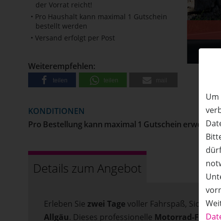
der Vorrat reicht!
• Pro Haushalt kann maximal 1 Gutschein
bestellt werden
• Versand erfolgt per Post
50%
Rabatt
Weiterempfehlen:
teilen
teilen
mail
Um 
ver
KONDITIONEN
Date
Pro Bestellung kann maximal 1 Gutschein erworben 
Bitt
dürf
not
Details zum Angebot
Unte
vor
Wei
Erleben Sie
zwei Tage
voller Fahrspaß, Sicher
Dat
Allgäu
. Dieses professionelle
Motorrad-Fahrte