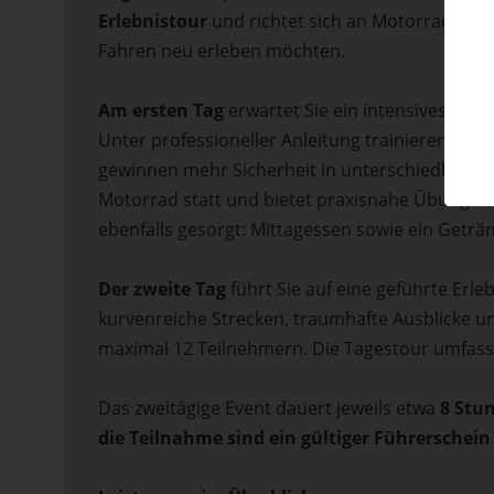
Erlebnistour
und richtet sich an Motorradfahre
Fahren neu erleben möchten.
Am ersten Tag
erwartet Sie ein intensives Mot
Unter professioneller Anleitung trainieren Sie 
gewinnen mehr Sicherheit in unterschiedlichste
Motorrad statt und bietet praxisnahe Übungen
ebenfalls gesorgt: Mittagessen sowie ein Geträn
Der zweite Tag
führt Sie auf eine geführte Erle
kurvenreiche Strecken, traumhafte Ausblicke u
maximal 12 Teilnehmern. Die Tagestour umfasst
Das zweitägige Event dauert jeweils etwa
8 Stu
die Teilnahme sind ein gültiger Führerschein