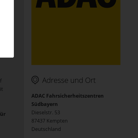
de am
.
und
 ist
Adresse und Ort
f
it
ADAC Fahrsicherheitszentren
Südbayern
Dieselstr. 53
für
87437 Kempten
Deutschland