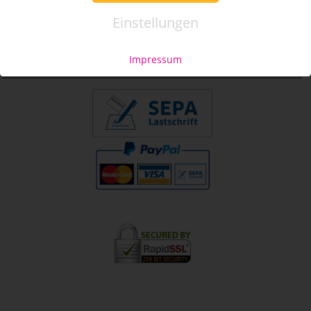
Mo. - Fr. 09:00-16:00
Einstellungen
Tel.: +49 (0)941 46 39 63 90
»
info@coupon-future.de
Impressum
»
FAQs