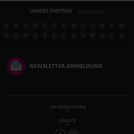
UNSERE PARTNER
Alle ansehen
A
B
C
D
E
F
G
H
I
J
K
L
M
N
O
P
Q
R
S
T
U
V
W
X
Y
Z
NEWSLETTER-ANMELDUNG
INFORMATIONEN
SERVICE