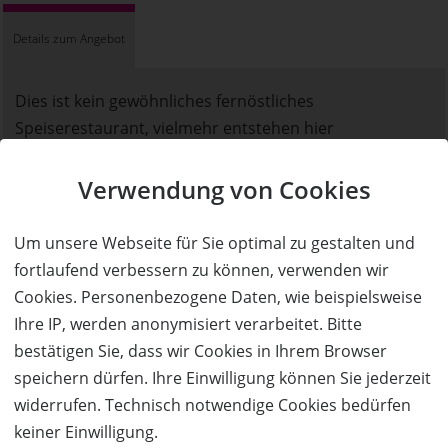
Details zum Angebot
Dies ist kein gewöhnliches fernöstliches
Speiserestaurant, vielmehr entstehen hier
phantasievollste Kreationen aus allen Teilen Asiens,
welche aus erlesenen und sorgfältig ausgewählten
Verwendung von Cookies
frischen Produkten entstehen. Diese werden von
unseren asiatischen Spitzenköchen mit Leidenschaft
Um unsere Webseite für Sie optimal zu gestalten und
und Engagement zubereitet.
fortlaufend verbessern zu können, verwenden wir
Cookies. Personenbezogene Daten, wie beispielsweise
Auf unsere Speisekarte steht nicht nur typische
Ihre IP, werden anonymisiert verarbeitet. Bitte
asiatische Gerichte, sondern auch besonderes
bestätigen Sie, dass wir Cookies in Ihrem Browser
interessantes Menü. Wählen Sie Ihre Lieblingsgerichte
speichern dürfen. Ihre Einwilligung können Sie jederzeit
von die zahlreiche Möglichkeiten aus, und lassen Sie
widerrufen. Technisch notwendige Cookies bedürfen
genießen.
keiner Einwilligung.