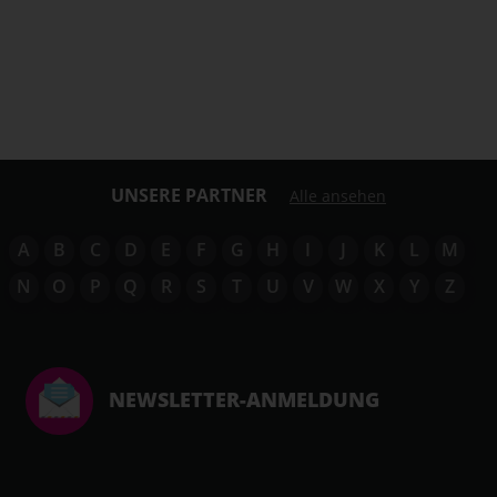
UNSERE PARTNER
Alle ansehen
A
B
C
D
E
F
G
H
I
J
K
L
M
N
O
P
Q
R
S
T
U
V
W
X
Y
Z
NEWSLETTER-ANMELDUNG