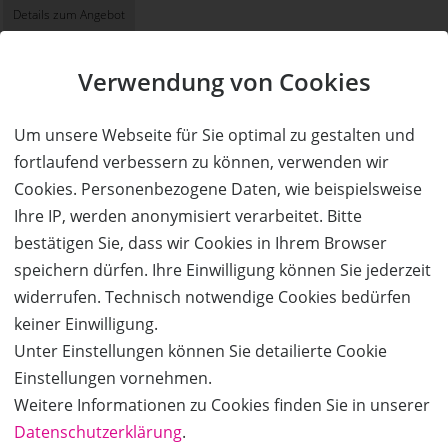
Details zum Angebot
Verwendung von Cookies
Im
Jailhouse
in Bad Tölz erwartet Dich ein
American
Diner & Bar
mit Burgern, Steaks, Salaten, Cocktails und
weiteren klassischen Diner-Gerichten. Wer Lust auf
Um unsere Webseite für Sie optimal zu gestalten und
eine lockere
Atmosphäre im Rockabilly-Stil
hat, kann
fortlaufend verbessern zu können, verwenden wir
sich hier durch die vielseitige Speisekarte genießen und
Cookies. Personenbezogene Daten, wie beispielsweise
einen entspannten Abend mit Freunden oder Familie
Ihre IP, werden anonymisiert verarbeitet. Bitte
verbringen.
bestätigen Sie, dass wir Cookies in Ihrem Browser
American Diner & Bar
speichern dürfen. Ihre Einwilligung können Sie jederzeit
Rockabilly Lifestyle
widerrufen. Technisch notwendige Cookies bedürfen
Burger
keiner Einwilligung.
Steaks
Unter Einstellungen können Sie detailierte Cookie
Cocktails
Einstellungen vornehmen.
Salate
Weitere Informationen zu Cookies finden Sie in unserer
vielseitige Speisekarte
Datenschutzerklärung
.