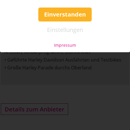
Jetzt schon vormerken:
Einverstanden
Harley Rock n Race
• 14.8. – 16.8.2026
Einstellungen
• Jeweils ab 11:00 Uhr
• Umfangreiches Rahmenprogramm mit Livebands,
Impressum
Artisten, Kinderprogramm, Stuntshows
• Geführte Harley Davidson Ausfahrten und Testbikes
• Große Harley Parade durchs Oberland
Details zum Anbieter