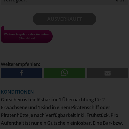
AUSVERKAUFT
• Alle Gutscheine und Tickets nur solange der Vorrat reicht!
Weitere Angebote des Anbieters
(Hier klicken)
• Pro Haushalt kann maximal 1 Gutschein bestellt werden
• Versand erfolgt per Post
Weiterempfehlen:
KONDITIONEN
Gutschein ist einlösbar für 1 Übernachtung für 2
Erwachsene und 1 Kind in einem Piratenschiff oder
Piratenhütte je nach Verfügbarkeit inkl. Frühstück. Pro
Aufenthalt ist nur ein Gutschein einlösbar. Eine Bar- bzw.