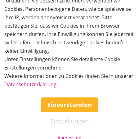
fortlaufend verbessern zu können, verwenden wir
erreicht ihr das
Freizeit-Land Geiselwind
.
Cookies. Personenbezogene Daten, wie beispielsweise
Ihre IP, werden anonymisiert verarbeitet. Bitte
Als Übernachtungsgäste erhaltet Ihr auf eure Eintrittskarten
bestätigen Sie, dass wir Cookies in Ihrem Browser
für das Freizeit-Land bis zu 25% Rabatt.
speichern dürfen. Ihre Einwilligung können Sie jederzeit
widerrufen. Technisch notwendige Cookies bedürfen
Urige Piratenhütte
keiner Einwilligung.
In unseren großen urigen Piratenhütten bestehend
Unter Einstellungen können Sie detailierte Cookie
aus 2 Schlafzimmern mit einem Kinderbereich und ein
Einstellungen vornehmen.
Elternbereich können bis zu 5 Personen ein Quartier
Weitere Informationen zu Cookies finden Sie in unserer
für die Nacht buchen. Alle Piratenhütten verfügen über
Datenschutzerklärung
eine Klimaanlage, einen gemütlichen Aufenthaltsraum
.
mit Sofa und Sitzecke, 2 Schlafzimmer, ein voll
ausgestattetes Badezimmer mit Dusche, Handtüchern
Einverstanden
und Föhn, eine Kaffeemaschine, einen Kühlschrank mit
Minibar so wie eine großzügige Terrasse.
Einstellungen
Unsere Piratenschiffe und Hütten stehen einzeln auf
Impressum