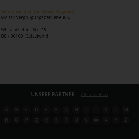
Verantwortlich für dieses Angebot:
Mölter-Vergnügungsbetriebe e.K.
Wiesentheider Str. 25
DE - 96160 Geiselwind
UNSERE PARTNER
Alle ansehen
A
B
C
D
E
F
G
H
I
J
K
L
M
N
O
P
Q
R
S
T
U
V
W
X
Y
Z