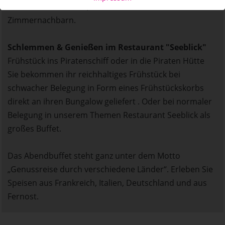
dem Gelände verteilt, Ihr habt keine direkten
Zimmernachbarn.
Schlemmen & Genießen im Restaurant "Seeblick"
Frühstück ins Piratenschiff oder in die Piraten Hütte
Sie bekommen ihr reichhaltiges Frühstück bei
schwacher Belegung in Form eines Frühstückskorbs
direkt an ihren Bungalow geliefert . Oder bei normaler
Belegung in unserem Themen Restaurant Seeblick als
großes Buffet.
Das Abendbuffet steht ganz unter dem Motto
„Genussreise durch verschiedene Länder“. Erleben Sie
Speisen aus Frankreich, Italien, Deutschland und aus
Fernost.