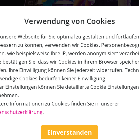
AUSVERKAUF
Verwendung von Cookies
Gutschein
unsere Webseite für Sie optimal zu gestalten und fortlaufe
bessern zu können, verwenden wir Cookies. Personenbezog
n, wie beispielsweise Ihre IP, werden anonymisiert verarbei
e bestätigen Sie, dass wir Cookies in Ihrem Browser speiche
en. Ihre Einwilligung können Sie jederzeit widerrufen. Tech
ute to Abba - Unforgettable Konzertshow" am 28.06.2025, 20 Uh
wendige Cookies bedürfen keiner Einwilligung.
terverkauf ist untersagt. Einzulösen an der Abendkasse am
r Einstellungen können Sie detailierte Cookie Einstellunge
nehmen.
tere Informationen zu Cookies finden Sie in unserer
enschutzerklärung
.
ancing Queen“!?
Einverstanden
 mit einem Bühnenprogramm der Extraklasse und einer