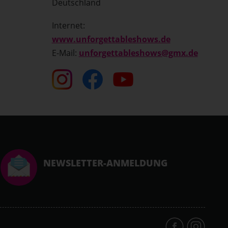
Deutschland
Internet:
www.unforgettableshows.de
E-Mail:
unforgettableshows@gmx.de
NEWSLETTER-ANMELDUNG