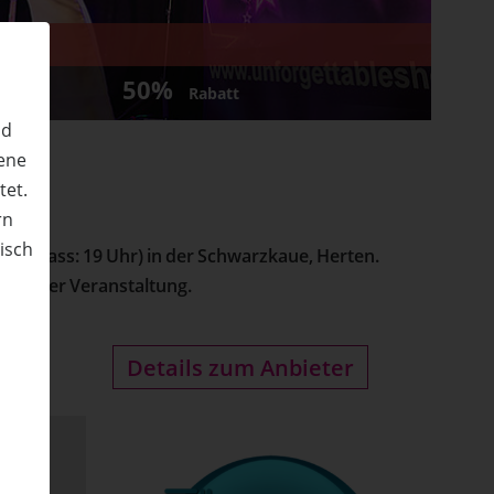
T
50%
Rabatt
nd
ene
tet.
rn
nisch
r (Einlass: 19 Uhr) in der Schwarzkaue, Herten.
 Tag der Veranstaltung.
n
Details zum Anbieter