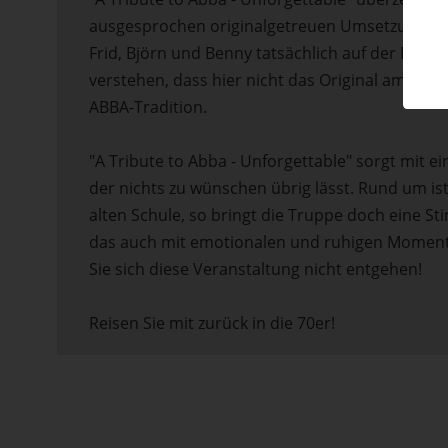
ausgesprochen originalgetreuen Umsetzung. Sc
Frid, Björn und Benny tatsächlich auf der Büh
verstehen, dass hier nicht das Original am Wer
ABBA-Tradition.
"A Tribute to Abba - Unforgettable" sorgt mit
der nichts zu wünschen übrig lässt. Rund um is
alten Schule, so bringt die Truppe doch eine 
das auch mit emotionalen und ruhigen Momente
Sie sich diese Veranstaltung nicht entgehen!
Reisen Sie mit zurück in die 70er!