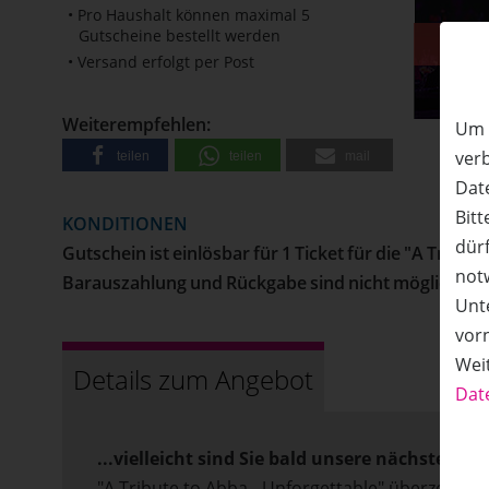
• Pro Haushalt können maximal 5
Gutscheine bestellt werden
• Versand erfolgt per Post
50%
Rabatt
Weiterempfehlen:
Um 
ver
teilen
teilen
mail
Date
Bitt
KONDITIONEN
dürf
Gutschein ist einlösbar für 1 Ticket für die "A Trib
not
Barauszahlung und Rückgabe sind nicht möglich. Wei
Unte
vor
Wei
Details zum Angebot
Dat
...vielleicht sind Sie bald unsere nächste „D
"A Tribute to Abba - Unforgettable" überzeugt