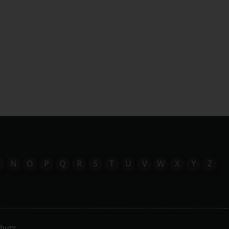
M
N
O
P
Q
R
S
T
U
V
W
X
Y
Z
hutz