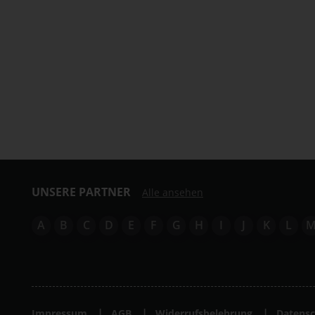
UNSERE PARTNER
Alle ansehen
A
B
C
D
E
F
G
H
I
J
K
L
Impressum
AGB
Widerrufsbelehrung
Datensc