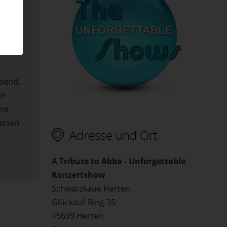
nni-
al
n der
Abend,
er
ne,
assen
Adresse und Ort
A Tribute to Abba - Unforgettable
Konzertshow
Schwarzkaue Herten
Glückauf-Ring 35
45699 Herten