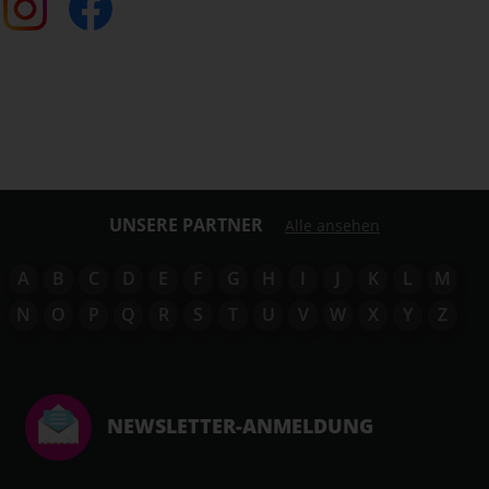
UNSERE PARTNER
Alle ansehen
A
B
C
D
E
F
G
H
I
J
K
L
M
N
O
P
Q
R
S
T
U
V
W
X
Y
Z
NEWSLETTER-ANMELDUNG