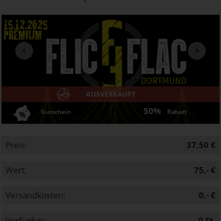
Next
AUSVERKAUFT
50%
Gutschein
Rabatt
Preis:
37,50 €
Wert:
75,- €
Versandkosten:
0,- €
Verfügbar:
0
St.