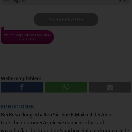
AUSVERKAUFT
• Alle Gutscheine und Tickets nur solange der Vorrat reicht!
Weitere Angebote des Anbieters
(Hier klicken)
• Pro Haushalt können maximal 6 Gutscheine bestellt
werden
• Versand erfolgt per E-Mail
• Kann nur via PayPal bezahlt werden
Weiterempfehlen:
KONDITIONEN
Bei Bestellung erhalten Sie eine E-Mail mit der/den
Gutscheinnummer/n, die Sie danach sofort auf
www.flicflac-dortmund.de/sparbox einlösen können. Jede