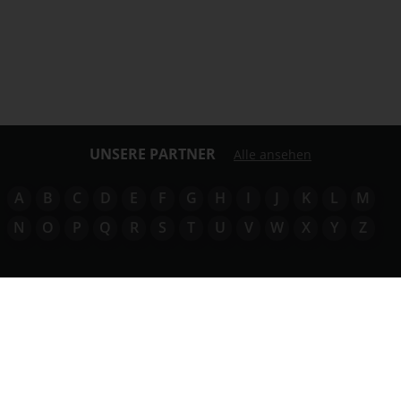
UNSERE PARTNER
Alle ansehen
A
B
C
D
E
F
G
H
I
J
K
L
M
N
O
P
Q
R
S
T
U
V
W
X
Y
Z
NEWSLETTER-ANMELDUNG