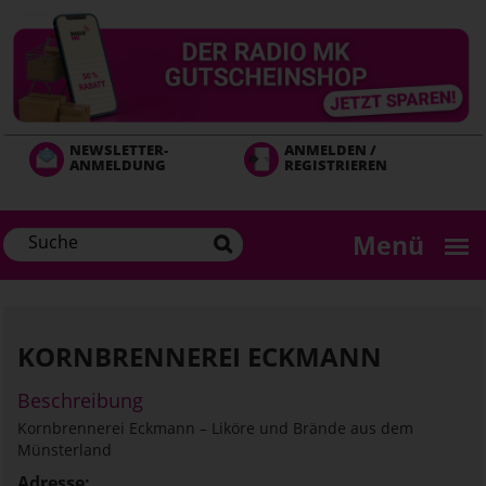
Direkt
zum
Inhalt
NEWSLETTER-
ANMELDEN /
ANMELDUNG
REGISTRIEREN
Menü
KORNBRENNEREI ECKMANN
Beschreibung
Kornbrennerei Eckmann – Liköre und Brände aus dem
Münsterland
Adresse: