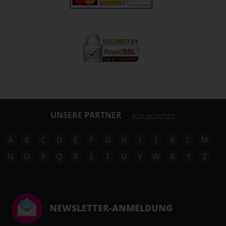
UNSERE PARTNER
Alle ansehen
A
B
C
D
E
F
G
H
I
J
K
L
M
N
O
P
Q
R
S
T
U
V
W
X
Y
Z
NEWSLETTER-ANMELDUNG