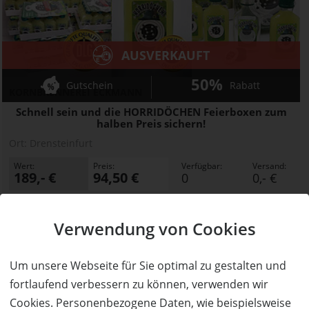
AUSVERKAUFT
50%
Gutschein
Rabatt
KORNBRENNEREI ECKMANN
Schnell sein und die HORRIDÖCHEN Feierboxen zum
halben Preis sichern!
Ort:
Drensteinfurt
Wert:
Preis:
Verfügbar:
Versand:
189,- €
94,50 €
0
0,- €
AUSVERKAUFT
Verwendung von Cookies
Um unsere Webseite für Sie optimal zu gestalten und
fortlaufend verbessern zu können, verwenden wir
Cookies. Personenbezogene Daten, wie beispielsweise