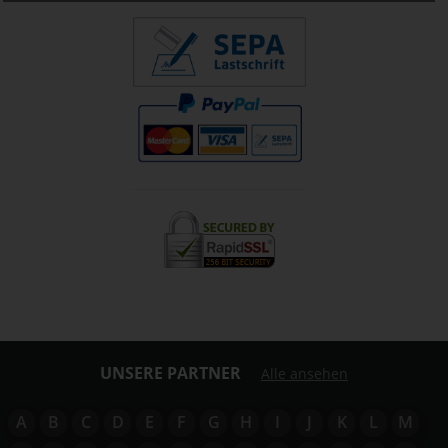
UNSERE PARTNER
Alle ansehen
A
B
C
D
E
F
G
H
I
J
K
L
M