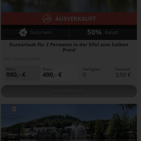
AUSVERKAUFT
50%
Gutschein
Rabatt
Molitors Mühle
Kurzurlaub für 2 Personen in der Eifel zum halben
Preis!
Ort:
Eisenschmitt
Wert:
Preis:
Verfügbar:
Versand:
980,- €
490,- €
0
3,50 €
AUSVERKAUFT