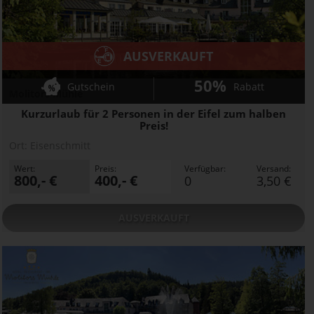
AUSVERKAUFT
50%
Gutschein
Rabatt
Molitors Mühle
Kurzurlaub für 2 Personen in der Eifel zum halben
Preis!
Ort:
Eisenschmitt
Wert:
Preis:
Verfügbar:
Versand:
800,- €
400,- €
0
3,50 €
AUSVERKAUFT