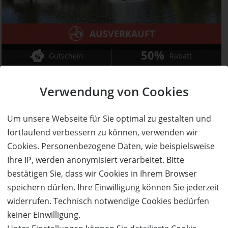
AUSVERKAUFT
50%
Gutschein
Rabatt
Molitors Mühle
Kurzurlaub für 2 Personen in der Eifel zum halben
Preis!
Verwendung von Cookies
Ort:
Eisenschmitt
Wert:
Preis:
Verfügbar:
Versand:
Um unsere Webseite für Sie optimal zu gestalten und
980,- €
490,- €
0
3,50 €
fortlaufend verbessern zu können, verwenden wir
Cookies. Personenbezogene Daten, wie beispielsweise
AUSVERKAUFT
Ihre IP, werden anonymisiert verarbeitet. Bitte
bestätigen Sie, dass wir Cookies in Ihrem Browser
speichern dürfen. Ihre Einwilligung können Sie jederzeit
widerrufen. Technisch notwendige Cookies bedürfen
keiner Einwilligung.