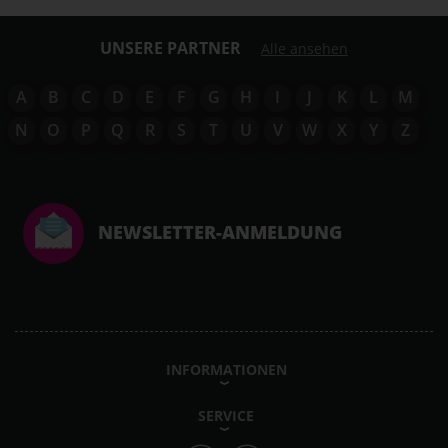
UNSERE PARTNER
Alle ansehen
A
B
C
D
E
F
G
H
I
J
K
L
M
N
O
P
Q
R
S
T
U
V
W
X
Y
Z
NEWSLETTER-ANMELDUNG
INFORMATIONEN
SERVICE