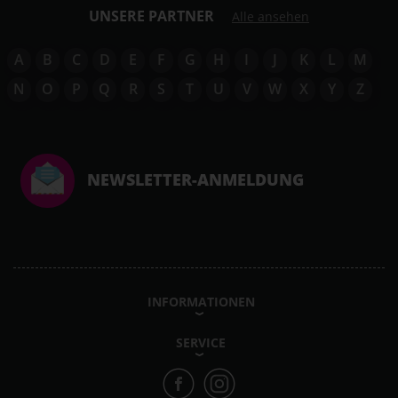
UNSERE PARTNER
Alle ansehen
A
B
C
D
E
F
G
H
I
J
K
L
M
N
O
P
Q
R
S
T
U
V
W
X
Y
Z
NEWSLETTER-ANMELDUNG
INFORMATIONEN
SERVICE