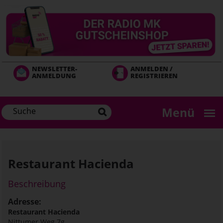
Direkt
zum
Inhalt
NEWSLETTER-
ANMELDEN /
ANMELDUNG
REGISTRIEREN
Menü
Restaurant Hacienda
Beschreibung
Adresse:
Restaurant Hacienda
Nittumer Weg 7g