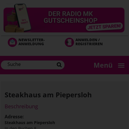
Direkt
zum
Inhalt
NEWSLETTER-
ANMELDEN /
ANMELDUNG
REGISTRIEREN
Menü
Steakhaus am Piepersloh
Beschreibung
Adresse:
Steakhaus am Piepersloh
In den Buchen 8