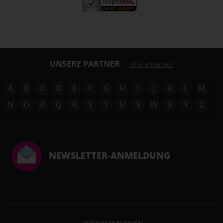
UNSERE PARTNER
Alle ansehen
A
B
C
D
E
F
G
H
I
J
K
L
M
N
O
P
Q
R
S
T
U
V
W
X
Y
Z
NEWSLETTER-ANMELDUNG