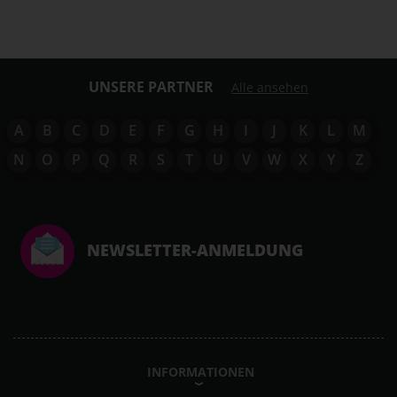
UNSERE PARTNER
Alle ansehen
A
B
C
D
E
F
G
H
I
J
K
L
M
N
O
P
Q
R
S
T
U
V
W
X
Y
Z
NEWSLETTER-ANMELDUNG
INFORMATIONEN