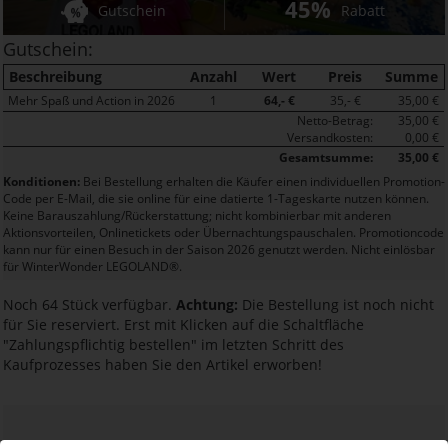
45%
Gutschein
Rabatt
Gutschein:
Beschreibung
Anzahl
Wert
Preis
Summe
Mehr Spaß und Action in 2026
1
64,- €
35,- €
35,00 €
Netto-Betrag:
35,00 €
Versandkosten:
0,00 €
Gesamtsumme:
35,00 €
Konditionen:
Bei Bestellung erhalten die Käufer einen individuellen Promotion-
Code per E-Mail, die sie online für eine datierte 1-Tageskarte nutzen können.
Keine Barauszahlung/Rückerstattung; nicht kombinierbar mit anderen
Aktionsvorteilen, Onlinetickets oder Übernachtungspauschalen. Promotioncode
kann nur für einen Besuch in der Saison 2026 genutzt werden. Nicht einlösbar
für WinterWonder LEGOLAND®.
Noch 64 Stück verfügbar.
Achtung:
Die Bestellung ist noch nicht
für Sie reserviert. Erst mit Klicken auf die Schaltfläche
"Zahlungspflichtig bestellen" im letzten Schritt des
Kaufprozesses haben Sie den Artikel erworben!