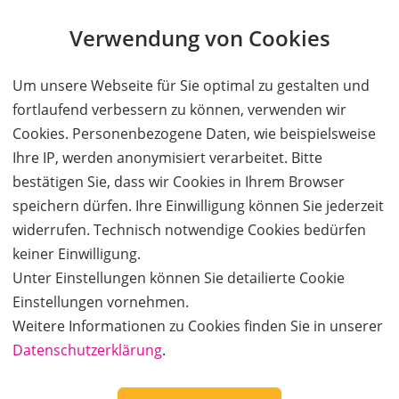
Kauf ohne Kundenkonto
Verwendung von Cookies
Sie können bei uns einen Kauf auch ohne Kundenkonto
tätigen. Nach Abschluss des Kaufvorgangs haben Sie die
Um unsere Webseite für Sie optimal zu gestalten und
Möglichkeit, Ihre Daten in einem Kundenkonto speichern zu
fortlaufend verbessern zu können, verwenden wir
lassen.
Cookies. Personenbezogene Daten, wie beispielsweise
Ihre IP, werden anonymisiert verarbeitet. Bitte
BESTELLUNG FORTSETZEN
bestätigen Sie, dass wir Cookies in Ihrem Browser
speichern dürfen. Ihre Einwilligung können Sie jederzeit
Kauf über bestehendes Kundenkonto
widerrufen. Technisch notwendige Cookies bedürfen
keiner Einwilligung.
Wenn Sie bereits ein Kundenkonto haben, können Sie sich
Unter Einstellungen können Sie detailierte Cookie
nachfolgend einloggen. Die Daten, die zur Bestellung nötig sind,
Einstellungen vornehmen.
werden dann automatisch aus Ihrem Kundenkonto
Weitere Informationen zu Cookies finden Sie in unserer
übernommen.
Datenschutzerklärung
.
ANMELDEN