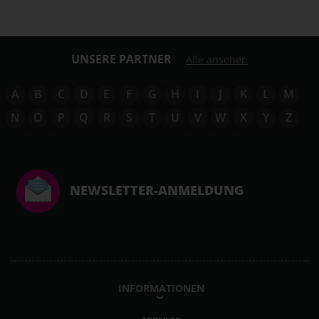
UNSERE PARTNER
Alle ansehen
A
B
C
D
E
F
G
H
I
J
K
L
M
N
O
P
Q
R
S
T
U
V
W
X
Y
Z
NEWSLETTER-ANMELDUNG
INFORMATIONEN