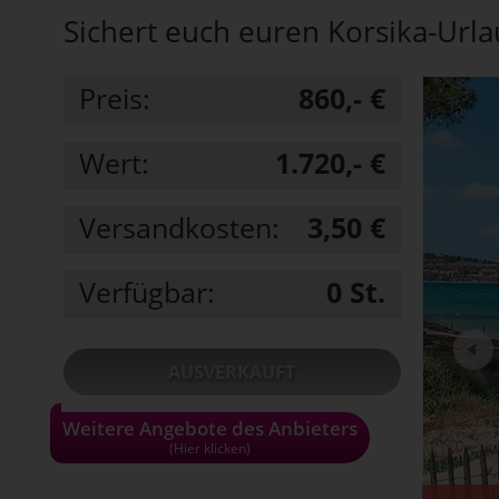
Sichert euch euren Korsika-Urla
Preis:
860,- €
Wert:
1.720,- €
Versandkosten:
3,50 €
Verfügbar:
0
St.
AUSVERKAUFT
Weitere Angebote des Anbieters
• Alle Gutscheine und Tickets nur solange
der Vorrat reicht!
(Hier klicken)
• Pro Haushalt kann maximal 1 Gutschein
bestellt werden