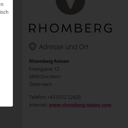
rn
nisch
 im
n
Adresse und Ort
Rhomberg Reisen
tät
Eisengasse 12
6850 Dornbirn
Österreich
Telefon: +43 5572 22420
Internet:
www.rhomberg-reisen.com