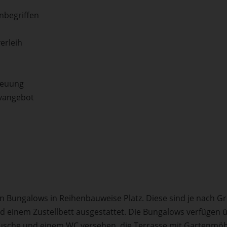
inbegriffen
erleih
reuung
ivangebot
en Bungalows in Reihenbauweise Platz. Diese sind je nach G
nd einem Zustellbett ausgestattet. Die Bungalows verfügen 
r Dusche und einem WC versehen, die Terrasse mit Gartenmöb