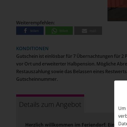
• Versand erfolgt per Post
50%
Rabatt
Weiterempfehlen:
teilen
teilen
mail
KONDITIONEN
Gutschein ist einlösbar für 7 Übernachtungen für 2
vor Ort und erweiterter Halbpension. Mögliche Abreis
Restauszahlung sowie das Belassen eines Restwerts 
Gutscheinnummer.
Details zum Angebot
Um 
ver
Date
Herzlich willkommen im Feriendorf: Eine Oa