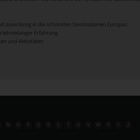
und zuverlässig in die schönsten Destinationen Europas.
hrzehntelanger Erfahrung
en und Aktivitäten
M
N
O
P
Q
R
S
T
U
V
W
X
Y
Z