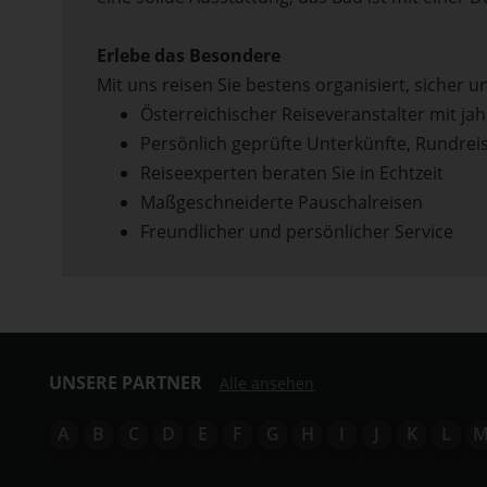
Erlebe das Besondere
Mit uns reisen Sie bestens organisiert, sicher 
Österreichischer Reiseveranstalter mit ja
Persönlich geprüfte Unterkünfte, Rundreis
Reiseexperten beraten Sie in Echtzeit
Maßgeschneiderte Pauschalreisen
Freundlicher und persönlicher Service
UNSERE PARTNER
Alle ansehen
A
B
C
D
E
F
G
H
I
J
K
L