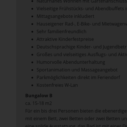
Naturnahes Wohnen mit Gartenanschluss
Vielseitige Frühstücks- und Abendbuffets 
Mittagsangebote inkludiert
Hauseigener Rad-, E-Bike- und Mietwagenv
Sehr familienfreundlich
Attraktive Kinderfestpreise
Deutschsprachige Kinder- und Jugendbet
Großes und vielseitiges Ausflugs- und Akt
Humorvolle Abendunterhaltung
Sportanimation und Massageangebot
Parkmöglichkeiten direkt im Feriendorf
Kostenfreies W-Lan
Bungalow B
ca. 15-18 m2
Für ein bis drei Personen bieten die ebenerdig
mit einem Bett, zwei Betten oder zwei Betten u
eine solide Ausstattung, das Bad ist mit eine