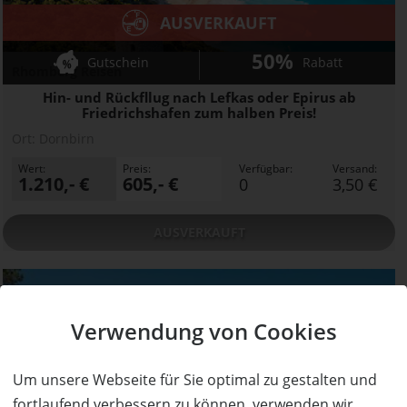
AUSVERKAUFT
50%
Gutschein
Rabatt
Rhomberg Reisen
Hin- und Rückfllug nach Lefkas oder Epirus ab
Friedrichshafen zum halben Preis!
Ort:
Dornbirn
Wert:
Preis:
Verfügbar:
Versand:
1.210,- €
605,- €
0
3,50 €
AUSVERKAUFT
Verwendung von Cookies
Um unsere Webseite für Sie optimal zu gestalten und
fortlaufend verbessern zu können, verwenden wir