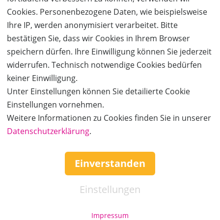
Cookies. Personenbezogene Daten, wie beispielsweise
AUSVERKAUFT
Ihre IP, werden anonymisiert verarbeitet. Bitte
50%
Gutschein
Rabatt
bestätigen Sie, dass wir Cookies in Ihrem Browser
Rhomberg Reisen
speichern dürfen. Ihre Einwilligung können Sie jederzeit
1 Woche Korsika für 2 Personen inkl Flug und
widerrufen. Technisch notwendige Cookies bedürfen
Unterkunft zum halben Preis!
keiner Einwilligung.
Ort:
Dornbirn
Unter Einstellungen können Sie detailierte Cookie
Wert:
Preis:
Verfügbar:
Versand:
1.720,- €
860,- €
0
3,50 €
Einstellungen vornehmen.
Weitere Informationen zu Cookies finden Sie in unserer
AUSVERKAUFT
Datenschutzerklärung
.
Einverstanden
Einstellungen
Impressum