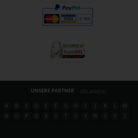
UNSERE PARTNER
Alle ansehen
A
B
C
D
E
F
G
H
I
J
K
L
M
N
O
P
Q
R
S
T
U
V
W
X
Y
Z